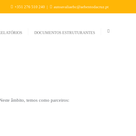
+351 276 510 240
autoavaliaebc@aebentodacruz.pt
RELATÓRIOS
DOCUMENTOS ESTRUTURANTES
 Neste âmbito, temos como parceiros: