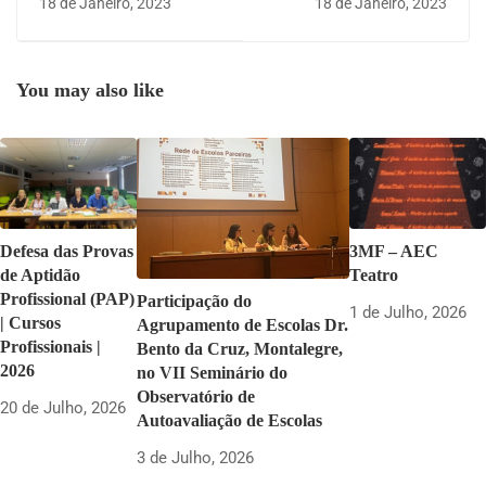
18 de Janeiro, 2023
18 de Janeiro, 2023
Montalegre e Básica e
Agrupamento
Secundária Dr. Bento da
Cruz
You may also like
Defesa das Provas
3MF – AEC
de Aptidão
Teatro
Profissional (PAP)
Participação do
1 de Julho, 2026
| Cursos
Agrupamento de Escolas Dr.
Profissionais |
Bento da Cruz, Montalegre,
2026
no VII Seminário do
Observatório de
20 de Julho, 2026
Autoavaliação de Escolas
3 de Julho, 2026