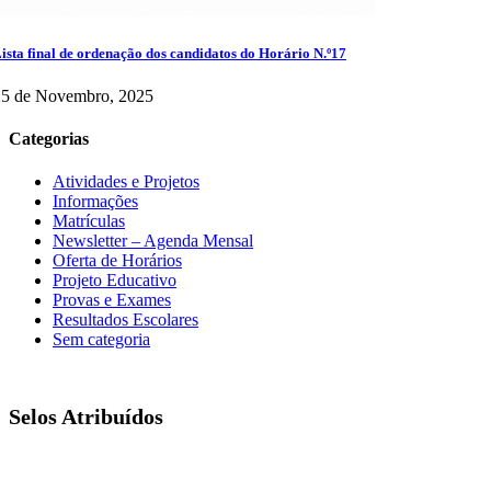
ista final de ordenação dos candidatos do Horário N.º17
25 de Novembro, 2025
Categorias
Atividades e Projetos
Informações
Matrículas
Newsletter – Agenda Mensal
Oferta de Horários
Projeto Educativo
Provas e Exames
Resultados Escolares
Sem categoria
Selos Atribuídos