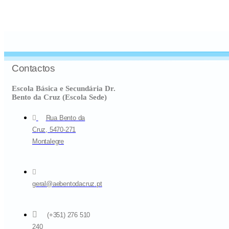
Contactos
Escola Básica e Secundária Dr.
Bento da Cruz (Escola Sede)
Rua Bento da
Cruz, 5470-271
Montalegre
geral@aebentodacruz.pt
(+351) 276 510
240