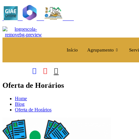
Skip
to
content
Início
Agrupamento
Serv
Oferta de Horários
Home
Blog
Oferta de Horários