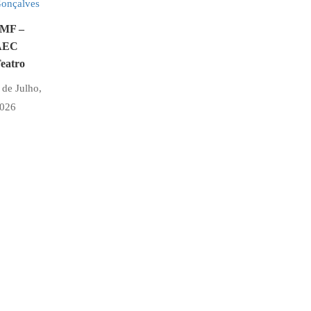
MF –
AEC
eatro
 de Julho,
026