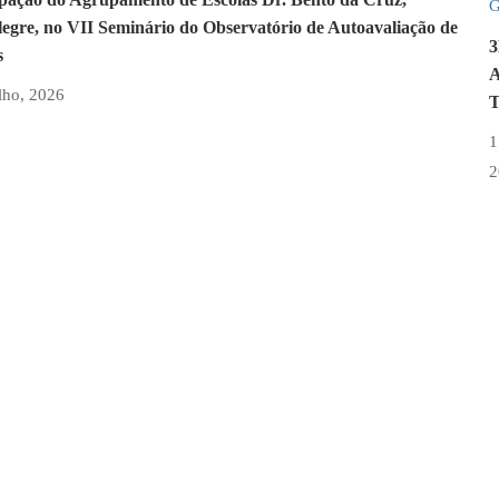
egre, no VII Seminário do Observatório de Autoavaliação de
3
s
lho, 2026
T
1
2