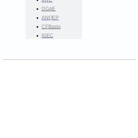
DGAE
ANQEP
CFBasto
IGEC