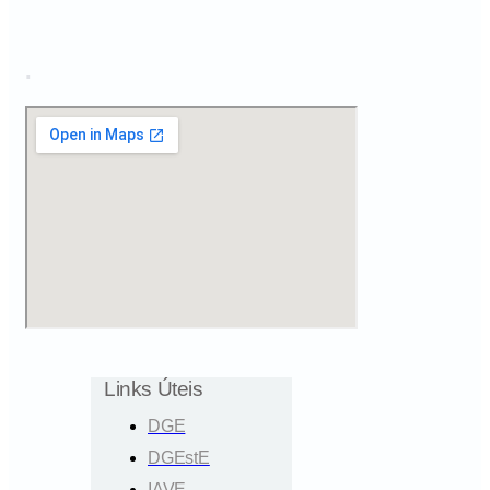
.
Links Úteis
DGE
DGEstE
IAVE