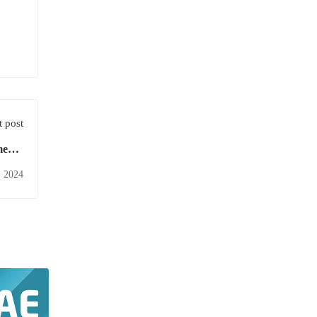
 post
mento
 Cruz
, 2024