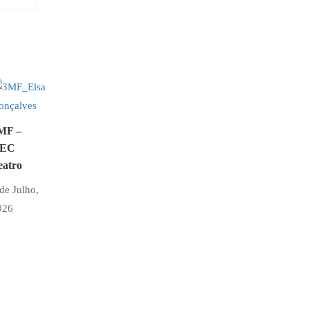
MF –
EC
eatro
de Julho,
026