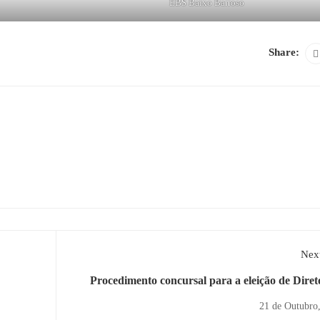
EBS Baixo Barroso
Share:
Next
Procedimento concursal para a eleição de Diret
Agrupamento de Escolas Dr. Bento da Cruz, LIS
21 de Outubro
CANDIDA