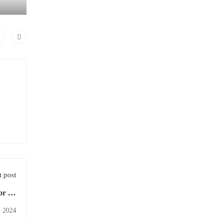
 post
or do
TA de
, 2024
TOS