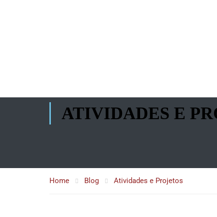
Skip
to
content
ATIVIDADES E P
Home
Blog
Atividades e Projetos