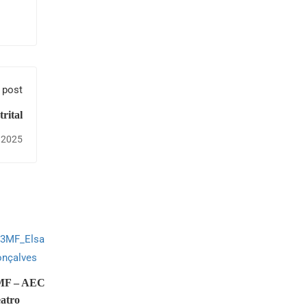
 post
rital
, 2025
MF – AEC
atro