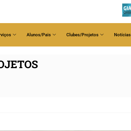
rviços
Alunos/Pais
Clubes/Projetos
Notícias
ROJETOS