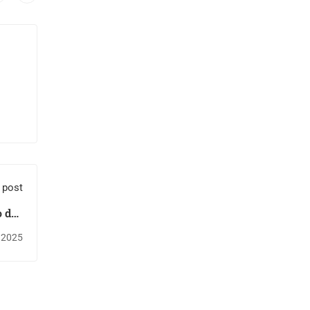
 post
o das
ica e
 2025
guês