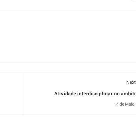
Next
Atividade interdisciplinar no âmbit
disciplinas de Educação Visual, Matemát
14 de Maio,
Portu