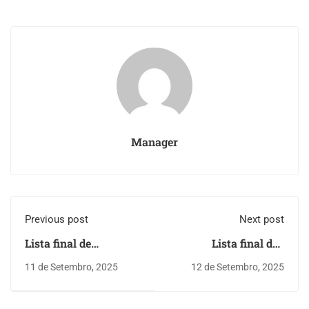
Manager
Previous post
Next post
Lista final de
Lista final dos
ordenação dos
candidatos dos
11 de Setembro, 2025
12 de Setembro, 2025
candidatos dos
Horários N.º 6, N.º 7 e
Horários N.º 6, N.º 7 e
N.º 8
N.º 8