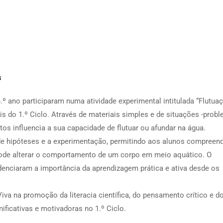
s
º ano participaram numa atividade experimental intitulada “Flutuaç
is do 1.º Ciclo. Através de materiais simples e de situações -probl
os influencia a sua capacidade de flutuar ou afundar na água.
de hipóteses e a experimentação, permitindo aos alunos compreend
de alterar o comportamento de um corpo em meio aquático. O
denciaram a importância da aprendizagem prática e ativa desde os
 Viva na promoção da literacia científica, do pensamento crítico e d
nificativas e motivadoras no 1.º Ciclo.