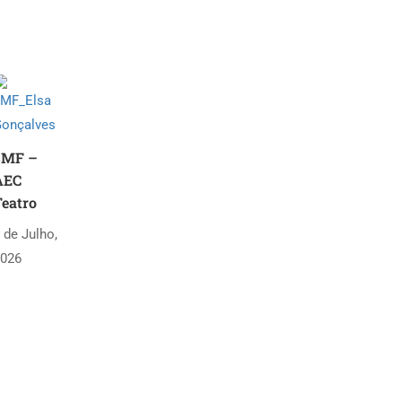
3MF –
AEC
eatro
 de Julho,
026