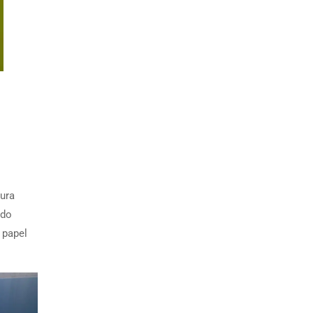
gura
ndo
 papel