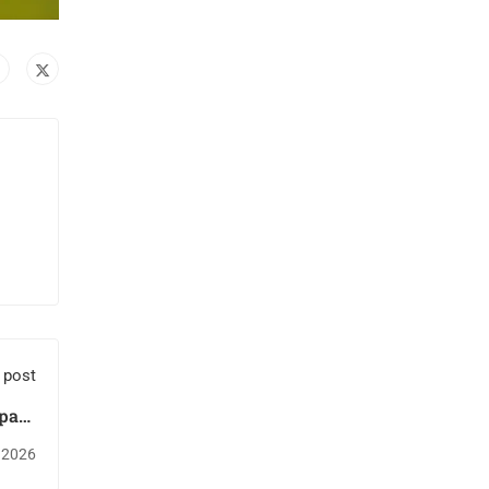
 post
 para
hor”
 2026