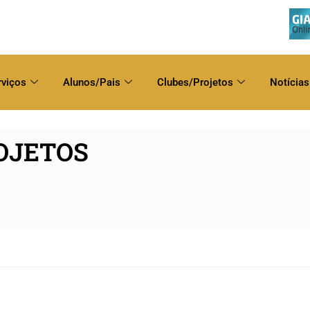
rviços
Alunos/Pais
Clubes/Projetos
Notícias
OJETOS