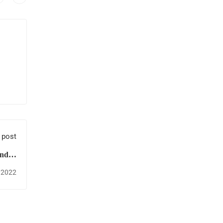
 post
ndial
ntal)
 2022