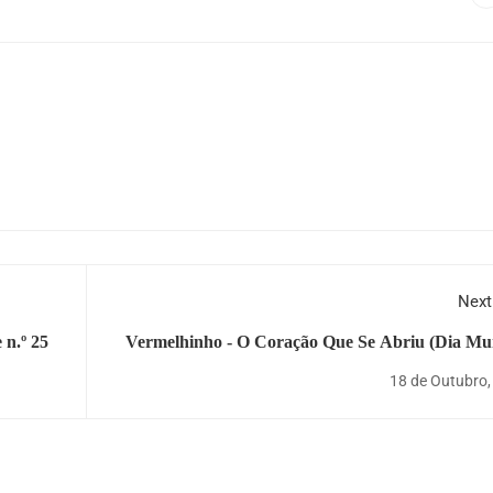
Next
 n.º 25
Vermelhinho - O Coração Que Se Abriu (Dia Mu
da Saúde Me
18 de Outubro,