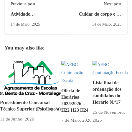
Previous post
Next post
Atividade
Cuidar do corpo e da
interdisciplinar no
mente
14 de Maio, 2025
14 de Maio, 2025
âmbito das disciplinas de
Educação Visual,
Matemática e Português
You may also like
Lista final de
ordenação dos
Oferta de
candidatos do
Horários
Horário N.º17
Procedimento Concursal –
2025/2026 –
Técnico Superior (Psicólogo/a)
H22 H23 H24
25 de Novembro,
11 de Junho, 2026
7 de Maio, 2026
2025