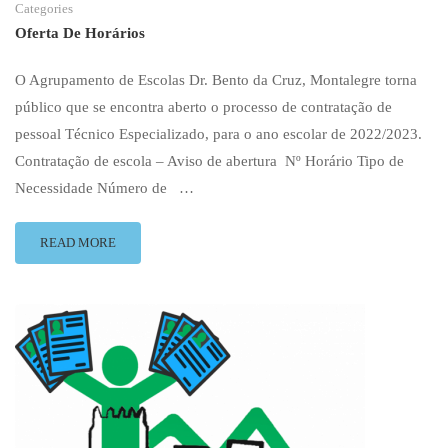
Categories
Oferta De Horários
O Agrupamento de Escolas Dr. Bento da Cruz, Montalegre torna
público que se encontra aberto o processo de contratação de
pessoal Técnico Especializado, para o ano escolar de 2022/2023.
Contratação de escola – Aviso de abertura Nº Horário Tipo de
Necessidade Número de …
READ
READ MORE
MORE
ABOUT
OFERTA
DE
HORÁRIOS
2022-
2023
H47