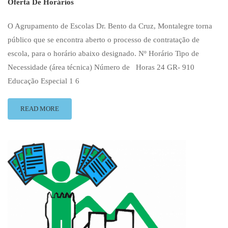
Oferta De Horários
O Agrupamento de Escolas Dr. Bento da Cruz, Montalegre torna
público que se encontra aberto o processo de contratação de
escola, para o horário abaixo designado. Nº Horário Tipo de
Necessidade (área técnica) Número de Horas 24 GR- 910
Educação Especial 1 6
READ
READ MORE
MORE
ABOUT
OFERTA
DE
HORÁRIOS
2023-
2024
–
H24