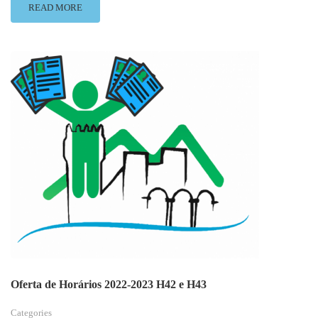
READ
READ MORE
MORE
ABOUT
OFERTA
DE
HORÁRIOS
2022-
2023
H42
E
H43
–
LISTA
ORDENADA
Oferta de Horários 2022-2023 H42 e H43
Categories