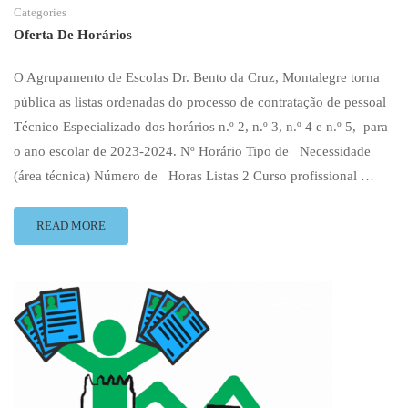
Categories
Oferta De Horários
O Agrupamento de Escolas Dr. Bento da Cruz, Montalegre torna
pública as listas ordenadas do processo de contratação de pessoal
Técnico Especializado dos horários n.º 2, n.º 3, n.º 4 e n.º 5, para
o ano escolar de 2023‐2024. Nº Horário Tipo de Necessidade
(área técnica) Número de Horas Listas 2 Curso profissional …
READ
READ MORE
MORE
ABOUT
OFERTA
DE
HORÁRIOS
2023-
2024
–
TÉCNICOS
ESPECIALIZADOS