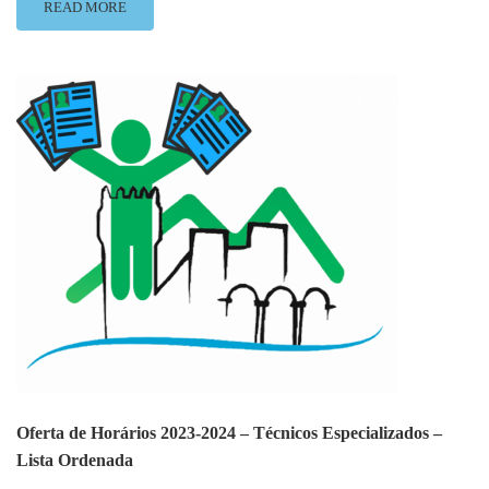
READ
READ MORE
MORE
ABOUT
OFERTA
DE
HORÁRIOS
2023-
2024
–
TÉCNICOS
ESPECIALIZADOS
–
LISTA
DEFINITIVA
Oferta de Horários 2023-2024 – Técnicos Especializados –
Lista Ordenada