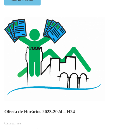
MORE
ABOUT
OFERTA
DE
HORÁRIOS
2023-
2024
–
H30
E
H31
Oferta de Horários 2023-2024 – H24
Categories