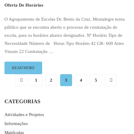
Oferta De Horários
O Agrupamento de Escolas Dr. Bento da Cruz, Montalegre torna
público que se encontra aberto o processo de contratação de
escola, para os horários abaixo designados. Nº Horário Tipo de
Necessidade Número de Horas Tipo Horário 42 GR- 600 Artes
Visuais 22 Contratação …
READ
READ MORE
MORE
ABOUT
1
2
3
4
5
OFERTA
DE
HORÁRIOS
CATEGORIAS
2022-
2023
Atividades e Projetos
H42
E
Informações
H43
Matrículas