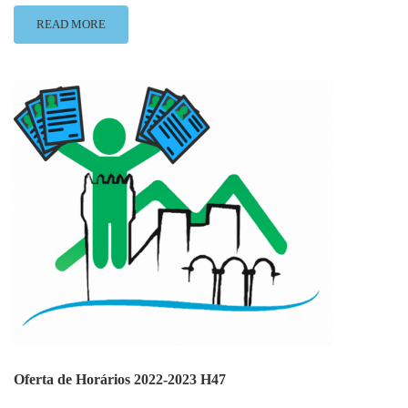
READ
READ MORE
MORE
ABOUT
HORÁRIO
47
–
LISTA
ORDENADA
Oferta de Horários 2022-2023 H47