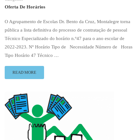
Oferta De Horários
O Agrupamento de Escolas Dr. Bento da Cruz, Montalegre torna
pública a lista definitiva do processo de contratação de pessoal
Técnico Especializado do horário n.º47 para o ano escolar de
2022‐2023. Nº Horário Tipo de Necessidade Número de Horas
Tipo Horário 47 Técnico …
READ
READ MORE
MORE
ABOUT
HORÁRIO
47
–
LISTA
DEFINITIVA