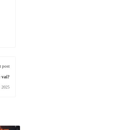
 post
 vai?
 2025